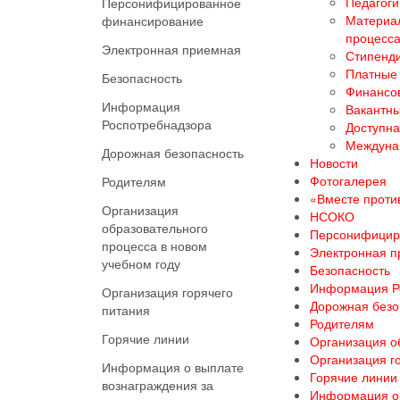
Педагоги
Персонифицированное
Материал
финансирование
процесс
Электронная приемная
Стипенди
Платные 
Безопасность
Финансов
Информация
Вакантны
Роспотребнадзора
Доступна
Междуна
Дорожная безопасность
Новости
Фотогалерея
Родителям
«Вместе против
Организация
НСОКО
образовательного
Персонифицир
процесса в новом
Электронная 
учебном году
Безопасность
Информация Р
Организация горячего
Дорожная безо
питания
Родителям
Горячие линии
Организация о
Организация г
Информация о выплате
Горячие линии
вознаграждения за
Информация о 