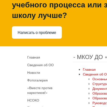
учебного процесса или з
школу лучше?
Написать о проблеме
- МКОУ ДО 
Главная
Сведения об ОО
Главная
Новости
Сведения об 
Основны
Фотогалерея
Структур
«Вместе против
Докумен
наркотиков!»
Образов
Образов
НСОКО
Руководс