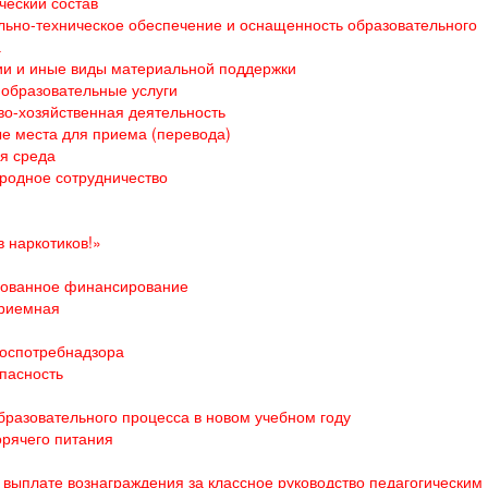
ческий состав
ьно-техническое обеспечение и оснащенность образовательного
а
и и иные виды материальной поддержки
образовательные услуги
о-хозяйственная деятельность
е места для приема (перевода)
я среда
родное сотрудничество
 наркотиков!»
ованное финансирование
приемная
оспотребнадзора
пасность
бразовательного процесса в новом учебном году
орячего питания
выплате вознаграждения за классное руководство педагогическим