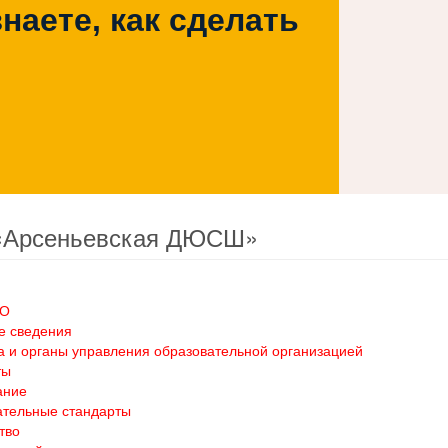
наете, как сделать
«Арсеньевская ДЮСШ»
ОО
е сведения
а и органы управления образовательной организацией
ты
ание
ательные стандарты
тво