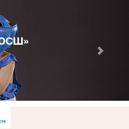
ДЮСШ»
сте