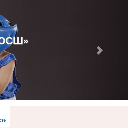
ДЮСШ»
сте