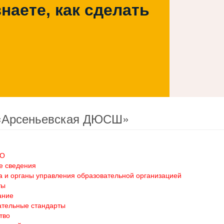
наете, как сделать
«Арсеньевская ДЮСШ»
ОО
е сведения
а и органы управления образовательной организацией
ты
ание
ательные стандарты
тво