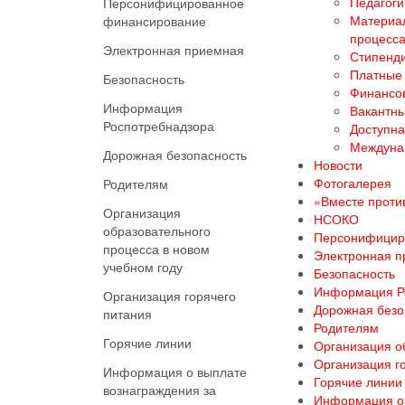
Педагоги
Персонифицированное
Материал
финансирование
процесс
Электронная приемная
Стипенди
Платные 
Безопасность
Финансов
Информация
Вакантны
Роспотребнадзора
Доступна
Междуна
Дорожная безопасность
Новости
Фотогалерея
Родителям
«Вместе против
Организация
НСОКО
образовательного
Персонифицир
процесса в новом
Электронная 
учебном году
Безопасность
Информация Р
Организация горячего
Дорожная безо
питания
Родителям
Горячие линии
Организация о
Организация г
Информация о выплате
Горячие линии
вознаграждения за
Информация о 