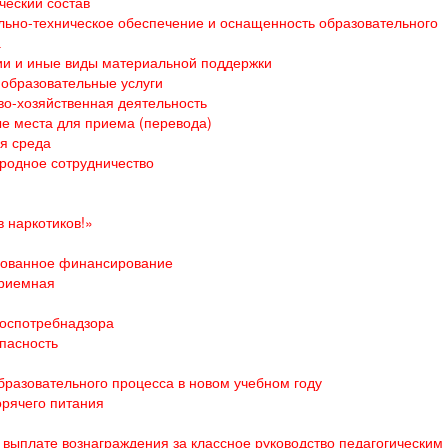
ческий состав
ьно-техническое обеспечение и оснащенность образовательного
а
и и иные виды материальной поддержки
образовательные услуги
о-хозяйственная деятельность
е места для приема (перевода)
я среда
родное сотрудничество
 наркотиков!»
ованное финансирование
приемная
оспотребнадзора
пасность
бразовательного процесса в новом учебном году
орячего питания
выплате вознаграждения за классное руководство педагогическим