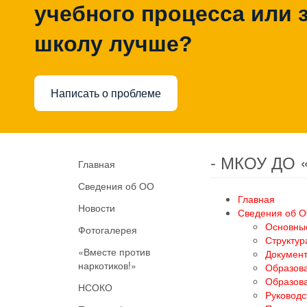
учебного процесса или з
школу лучше?
Написать о проблеме
- МКОУ ДО 
Главная
Сведения об ОО
Главная
Новости
Сведения об 
Основны
Фотогалерея
Структур
«Вместе против
Докумен
наркотиков!»
Образов
Образов
НСОКО
Руководс