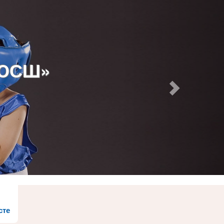
ДЮСШ»
сте