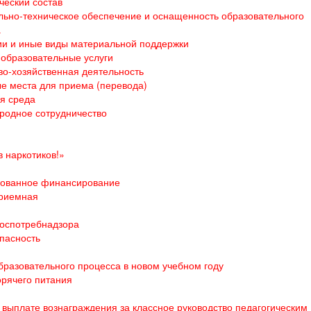
ческий состав
ьно-техническое обеспечение и оснащенность образовательного
а
и и иные виды материальной поддержки
образовательные услуги
о-хозяйственная деятельность
е места для приема (перевода)
я среда
родное сотрудничество
 наркотиков!»
ованное финансирование
приемная
оспотребнадзора
пасность
бразовательного процесса в новом учебном году
орячего питания
выплате вознаграждения за классное руководство педагогическим