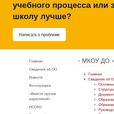
учебного процесса или з
школу лучше?
Написать о проблеме
- МКОУ ДО 
Главная
Сведения об ОО
Главная
Новости
Сведения об 
Основны
Фотогалерея
Структур
«Вместе против
Докумен
наркотиков!»
Образов
Образов
НСОКО
Руководс