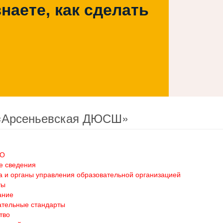
наете, как сделать
«Арсеньевская ДЮСШ»
ОО
е сведения
а и органы управления образовательной организацией
ты
ание
ательные стандарты
тво