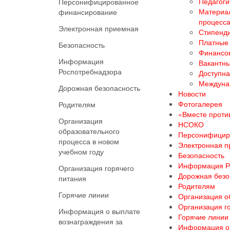
Педагоги
Персонифицированное
Материал
финансирование
процесс
Электронная приемная
Стипенди
Платные 
Безопасность
Финансов
Информация
Вакантны
Роспотребнадзора
Доступна
Междуна
Дорожная безопасность
Новости
Фотогалерея
Родителям
«Вместе против
Организация
НСОКО
образовательного
Персонифицир
процесса в новом
Электронная 
учебном году
Безопасность
Информация Р
Организация горячего
Дорожная безо
питания
Родителям
Горячие линии
Организация о
Организация г
Информация о выплате
Горячие линии
вознаграждения за
Информация о 