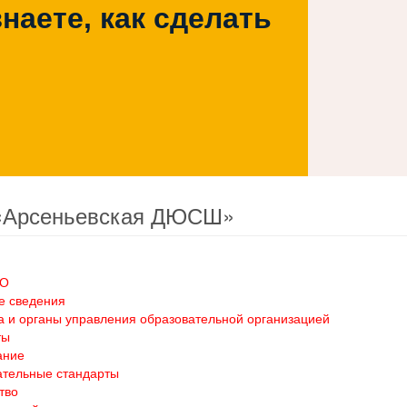
наете, как сделать
«Арсеньевская ДЮСШ»
ОО
е сведения
а и органы управления образовательной организацией
ты
ание
ательные стандарты
тво