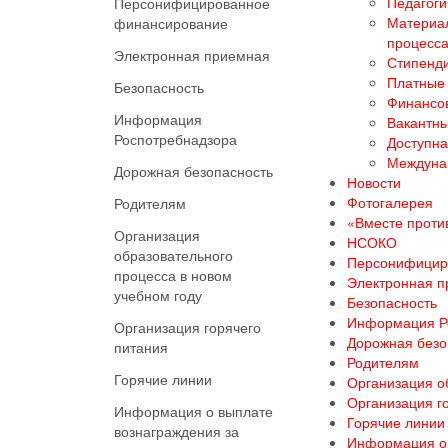
Педагоги
Персонифицированное
Материал
финансирование
процесс
Электронная приемная
Стипенди
Платные 
Безопасность
Финансов
Информация
Вакантны
Роспотребнадзора
Доступна
Междуна
Дорожная безопасность
Новости
Фотогалерея
Родителям
«Вместе против
Организация
НСОКО
образовательного
Персонифицир
процесса в новом
Электронная 
учебном году
Безопасность
Информация Р
Организация горячего
Дорожная безо
питания
Родителям
Горячие линии
Организация о
Организация г
Информация о выплате
Горячие линии
вознаграждения за
Информация о 