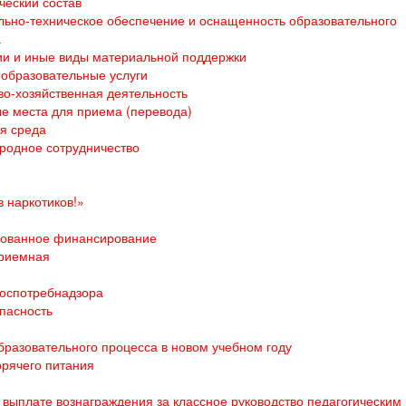
ческий состав
ьно-техническое обеспечение и оснащенность образовательного
а
и и иные виды материальной поддержки
образовательные услуги
о-хозяйственная деятельность
е места для приема (перевода)
я среда
родное сотрудничество
 наркотиков!»
ованное финансирование
приемная
оспотребнадзора
пасность
бразовательного процесса в новом учебном году
орячего питания
выплате вознаграждения за классное руководство педагогическим