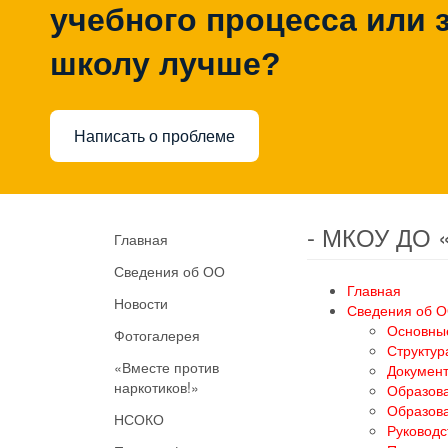
учебного процесса или з
школу лучше?
Написать о проблеме
- МКОУ ДО 
Главная
Сведения об ОО
Главная
Новости
Сведения об 
Основны
Фотогалерея
Структур
«Вместе против
Докумен
наркотиков!»
Образов
Образов
НСОКО
Руководс