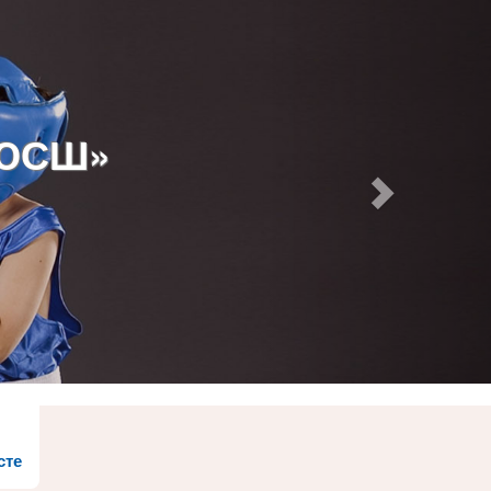
ДЮСШ»
сте