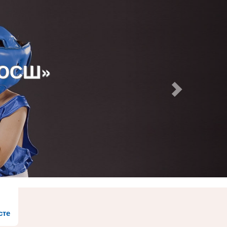
ДЮСШ»
сте