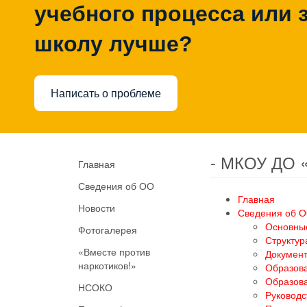
учебного процесса или з
школу лучше?
Написать о проблеме
- МКОУ ДО 
Главная
Сведения об ОО
Главная
Новости
Сведения об 
Основны
Фотогалерея
Структур
«Вместе против
Докумен
наркотиков!»
Образов
Образов
НСОКО
Руководс