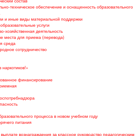
ческий состав
ьно-техническое обеспечение и оснащенность образовательного
а
и и иные виды материальной поддержки
образовательные услуги
о-хозяйственная деятельность
е места для приема (перевода)
я среда
родное сотрудничество
 наркотиков!»
ованное финансирование
приемная
оспотребнадзора
пасность
бразовательного процесса в новом учебном году
орячего питания
выплате вознаграждения за классное руководство педагогическим