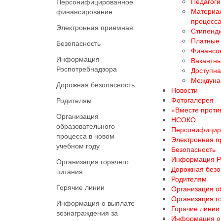
Педагоги
Персонифицированное
Материал
финансирование
процесс
Электронная приемная
Стипенди
Платные 
Безопасность
Финансов
Информация
Вакантны
Роспотребнадзора
Доступна
Междуна
Дорожная безопасность
Новости
Фотогалерея
Родителям
«Вместе против
Организация
НСОКО
образовательного
Персонифицир
процесса в новом
Электронная 
учебном году
Безопасность
Информация Р
Организация горячего
Дорожная безо
питания
Родителям
Горячие линии
Организация о
Организация г
Информация о выплате
Горячие линии
вознаграждения за
Информация о 