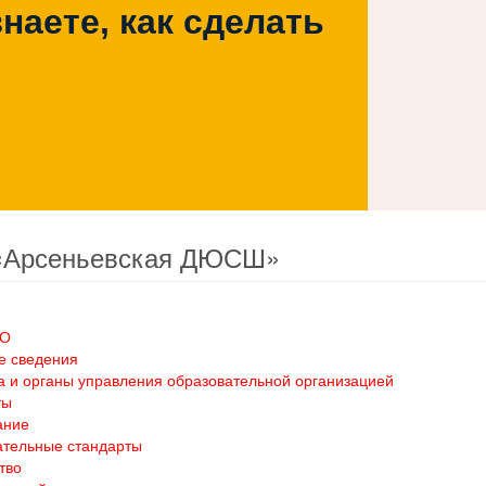
наете, как сделать
«Арсеньевская ДЮСШ»
ОО
е сведения
а и органы управления образовательной организацией
ты
ание
ательные стандарты
тво