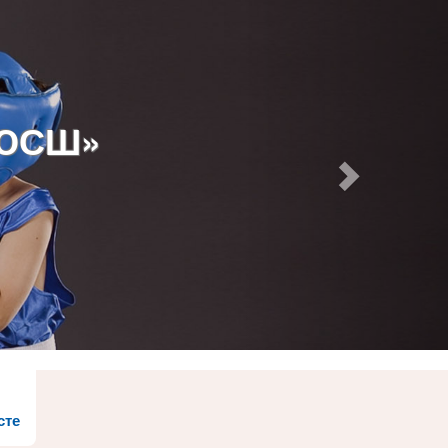
ДЮСШ»
сте