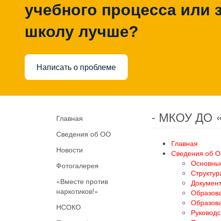
учебного процесса или з
школу лучше?
Написать о проблеме
- МКОУ ДО 
Главная
Сведения об ОО
Главная
Новости
Сведения об 
Основны
Фотогалерея
Структур
«Вместе против
Докумен
наркотиков!»
Образов
Образов
НСОКО
Руководс