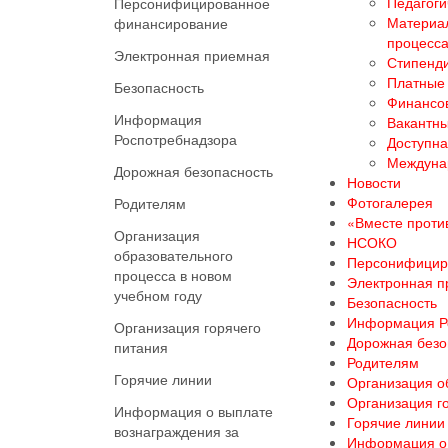
Педагоги
Персонифицированное
Материал
финансирование
процесс
Электронная приемная
Стипенди
Платные 
Безопасность
Финансов
Информация
Вакантны
Роспотребнадзора
Доступна
Междуна
Дорожная безопасность
Новости
Фотогалерея
Родителям
«Вместе против
Организация
НСОКО
образовательного
Персонифицир
процесса в новом
Электронная 
учебном году
Безопасность
Информация Р
Организация горячего
Дорожная безо
питания
Родителям
Горячие линии
Организация о
Организация г
Информация о выплате
Горячие линии
вознаграждения за
Информация о 