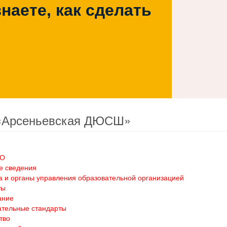
наете, как сделать
«Арсеньевская ДЮСШ»
ОО
е сведения
а и органы управления образовательной организацией
ты
ание
ательные стандарты
тво