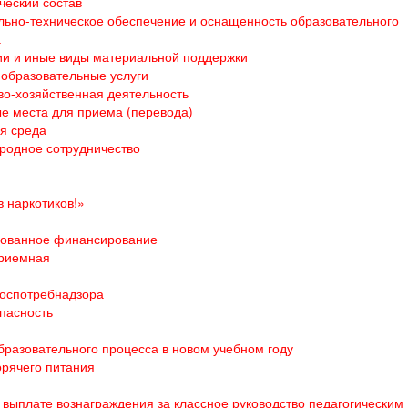
ческий состав
ьно-техническое обеспечение и оснащенность образовательного
а
и и иные виды материальной поддержки
образовательные услуги
о-хозяйственная деятельность
е места для приема (перевода)
я среда
родное сотрудничество
 наркотиков!»
ованное финансирование
приемная
оспотребнадзора
пасность
бразовательного процесса в новом учебном году
орячего питания
выплате вознаграждения за классное руководство педагогическим