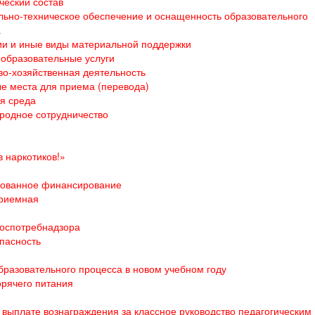
ческий состав
ьно-техническое обеспечение и оснащенность образовательного
а
и и иные виды материальной поддержки
образовательные услуги
о-хозяйственная деятельность
е места для приема (перевода)
я среда
родное сотрудничество
 наркотиков!»
ованное финансирование
приемная
оспотребнадзора
пасность
бразовательного процесса в новом учебном году
орячего питания
выплате вознаграждения за классное руководство педагогическим