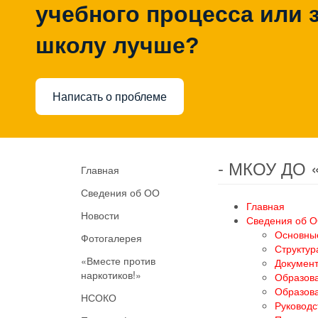
учебного процесса или з
школу лучше?
Написать о проблеме
- МКОУ ДО 
Главная
Сведения об ОО
Главная
Новости
Сведения об 
Основны
Фотогалерея
Структур
«Вместе против
Докумен
наркотиков!»
Образов
Образов
НСОКО
Руководс