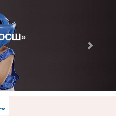
ДЮСШ»
сте