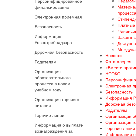
Педагоги
Персонифицированное
Материал
финансирование
процесс
Электронная приемная
Стипенди
Платные 
Безопасность
Финансов
Информация
Вакантны
Роспотребнадзора
Доступна
Междуна
Дорожная безопасность
Новости
Фотогалерея
Родителям
«Вместе против
Организация
НСОКО
образовательного
Персонифицир
процесса в новом
Электронная 
учебном году
Безопасность
Информация Р
Организация горячего
Дорожная безо
питания
Родителям
Горячие линии
Организация о
Организация г
Информация о выплате
Горячие линии
вознаграждения за
Информация о 