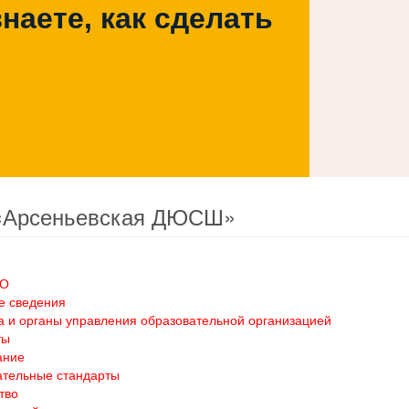
наете, как сделать
«Арсеньевская ДЮСШ»
ОО
е сведения
а и органы управления образовательной организацией
ты
ание
ательные стандарты
тво